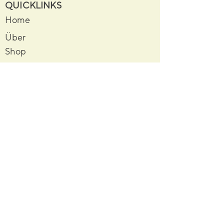
QUICKLINKS
Home
Über
Shop
Events
ANGEBOTE
Butterfly Journey
Spiritual Journey
Empowerment Journey
WICHTIGES
Datenschutz
Impressum
Kontakt