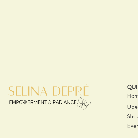
QUI
Ho
Übe
Sho
Eve