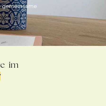
ure gemeinsame
be im
e