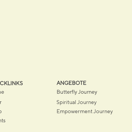
ANGEBOTE
CKLINKS
me
Butterfly Journey
r
Spiritual Journey
p
Empowerment Journey
nts