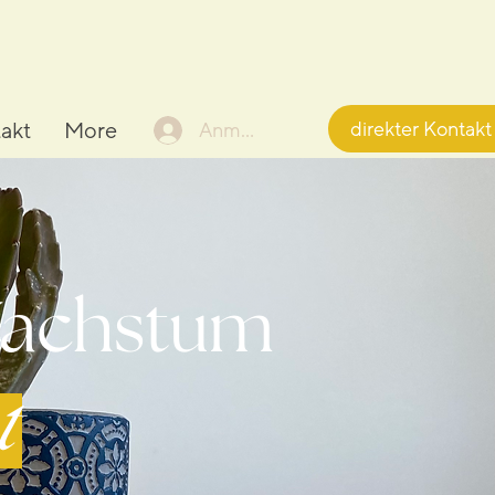
direkter Kontakt
Anmelden
akt
More
 Wachstum
t