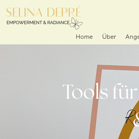
Home
Über
Ang
Tools fü