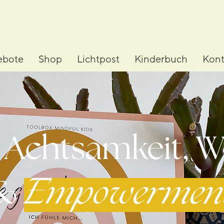
ebote
Shop
Lichtpost
Kinderbuch
Kont
r Achtsamkeit,
&
Empowermen