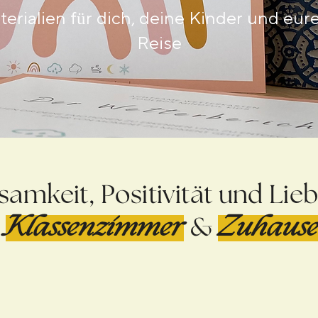
erialien für dich, deine Kinder und e
Reise
samkeit, Positivität und Lie
Klassenzimmer
&
Zuhaus